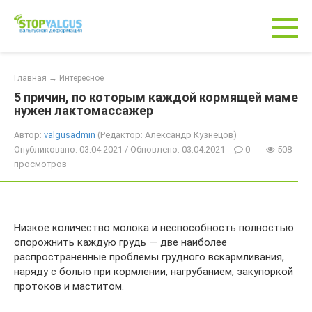
Перейти
к
контенту
Главная
→
Интересное
5 причин, по которым каждой кормящей маме
нужен лактомассажер
Автор:
valgusadmin
(Редактор: Александр Кузнецов)
Опубликовано: 03.04.2021 / Обновлено: 03.04.2021
0
508
просмотров
Низкое количество молока и неспособность полностью
опорожнить каждую грудь — две наиболее
распространенные проблемы грудного вскармливания,
наряду с болью при кормлении, нагрубанием, закупоркой
протоков и маститом.