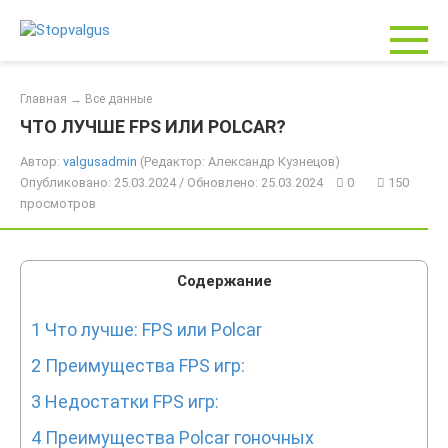
Перейти
к
контенту
Главная
→
Все данные
ЧТО ЛУЧШЕ FPS ИЛИ POLCAR?
Автор:
valgusadmin
(Редактор: Александр Кузнецов)
Опубликовано: 25.03.2024 / Обновлено: 25.03.2024
0
150
просмотров
Содержание
1
Что лучше: FPS или Polcar
2
Преимущества FPS игр:
3
Недостатки FPS игр:
4
Преимущества Polcar гоночных