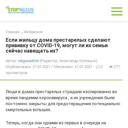
Перейти
к
контенту
Главная
→
Интересное
Если жильцу дома престарелых сделают
прививку от COVID-19, могут ли их семьи
сейчас навещать их?
Автор:
valgusadmin
(Редактор: Александр Кузнецов)
Опубликовано: 21.01.2021 / Обновлено: 21.01.2021
0
277
просмотров
Люди в домах престарелых страдали изолированно во
время пандемии коронавируса , а их учреждения были
постоянно закрыты для предотвращения потенциально
смертельных вспышек.
Теперь, когда они одними из первых в очереди на