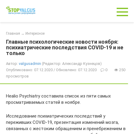
Перейти
к
контенту
Главная
→
Интересное
Главные психологические новости ноября:
психиатрические последствия COVID-19 и не
только
Автор:
valgusadmin
(Редактор: Александр Кузнецов)
Опубликовано: 07.12.2020 / Обновлено: 07.12.2020
0
250
просмотров
Healio Psychiatry составила список из пяти самых
просматриваемых статей в ноябре.
Исследование психиатрических последствий у
переживших COVID-19, презентация изменений мозга,
связанных с жестоким обращением и пренебрежением в