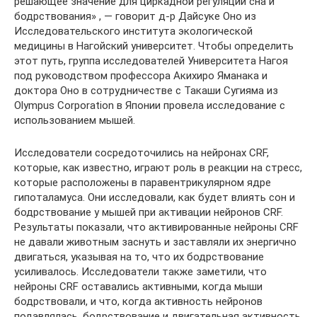
решающее значение для циркадной регуляции сна и
бодрствования» , — говорит д-р Дайсуке Оно из
Исследовательского института экологической
медицины в Нагойский университет. Чтобы определить
этот путь, группа исследователей Университета Нагоя
под руководством профессора Акихиро Яманака и
доктора Оно в сотрудничестве с Такаши Сугияма из
Olympus Corporation в Японии провела исследование с
использованием мышей.
Исследователи сосредоточились на нейронах CRF,
которые, как известно, играют роль в реакции на стресс,
которые расположены в паравентрикулярном ядре
гипоталамуса. Они исследовали, как будет влиять сон и
бодрствование у мышей при активации нейронов CRF.
Результаты показали, что активированные нейроны CRF
не давали животным заснуть и заставляли их энергично
двигаться, указывая на то, что их бодрствование
усиливалось. Исследователи также заметили, что
нейроны CRF оставались активными, когда мыши
бодрствовали, и что, когда активность нейронов
подавлялась, бодрствование и двигательная активность