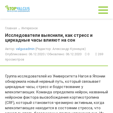
Перейти
к
контенту
Главная
→
Интересное
Исследователи выяснили, как стресс и
циркадные часы влияют на сон
Автор:
valgusadmin
(Редактор: Александр Кузнецов)
Опубликовано: 06.12.2020 / Обновлено: 06.12.2020
0
269
просмотров
Группа исследователей из Университета Нагоя в Японии
обнаружила новый нервный путь, который связывает
циркадные часы, стресс и бодрствование у
млекопитающих. Команда определила нейрон, названный
нейроном фактора высвобождения кортикотропина
(CRF), который становится чрезмерно активным, когда
млекопитающее находится в состоянии стресса, что