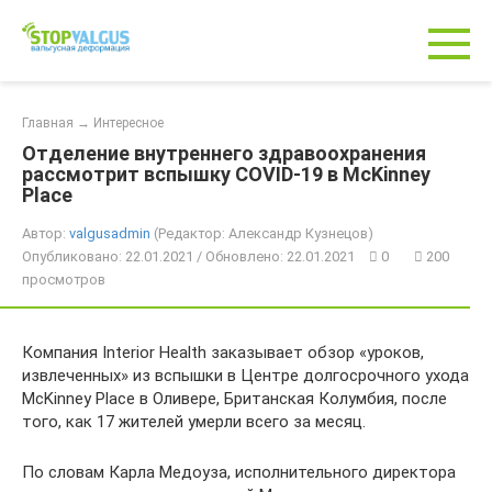
Перейти
к
контенту
Главная
→
Интересное
Отделение внутреннего здравоохранения
рассмотрит вспышку COVID-19 в McKinney
Place
Автор:
valgusadmin
(Редактор: Александр Кузнецов)
Опубликовано: 22.01.2021 / Обновлено: 22.01.2021
0
200
просмотров
Компания Interior Health заказывает обзор «уроков,
извлеченных» из вспышки в Центре долгосрочного ухода
McKinney Place в Оливере, Британская Колумбия, после
того, как 17 жителей умерли всего за месяц.
По словам Карла Медоуза, исполнительного директора