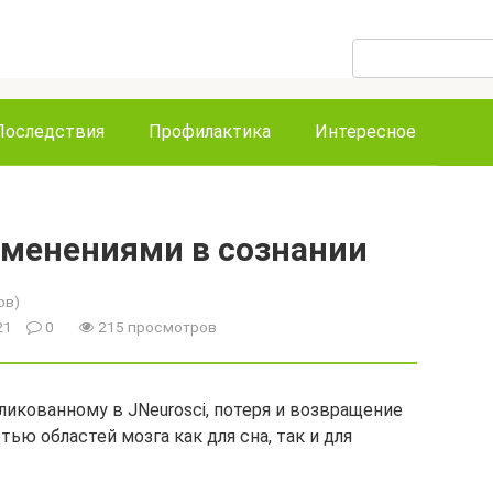
Поиск:
Последствия
Профилактика
Интересное
зменениями в сознании
ов)
021
0
215 просмотров
ликованному в JNeurosci, потеря и возвращение
тью областей мозга как для сна, так и для