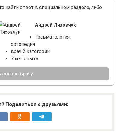
те найти ответ в специальном разделе, либо
Андрей Ляховчук
травматология,
ортопедия
врач 2 категории
7 лет опыта
 вопрос врачу
я? Поделиться с друзьями: