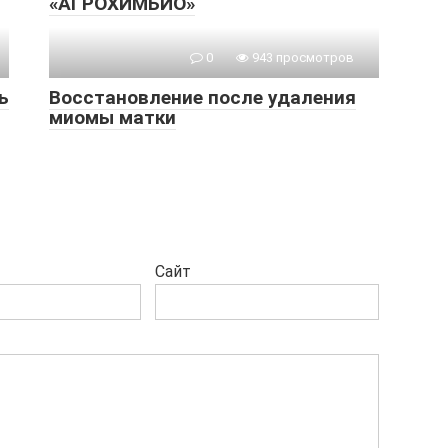
«АГРОХИМБИО»
0
943 просмотров
ь
Восстановление после удаления
миомы матки
Сайт