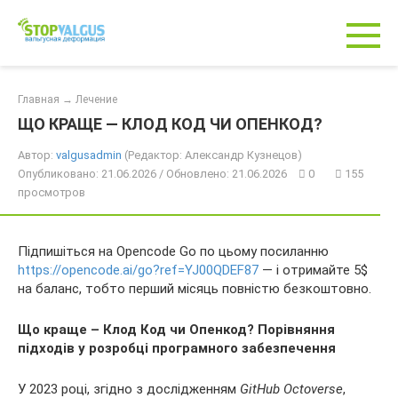
Перейти
к
контенту
Главная
→
Лечение
ЩО КРАЩЕ — КЛОД КОД ЧИ ОПЕНКОД?
Автор:
valgusadmin
(Редактор: Александр Кузнецов)
Опубликовано: 21.06.2026 / Обновлено: 21.06.2026
0
155
просмотров
Підпишіться на Opencode Go по цьому посиланню
https://opencode.ai/go?ref=YJ00QDEF87
— і отримайте 5$
на баланс, тобто перший місяць повністю безкоштовно.
Що краще – Клод Код чи Опенкод? Порівняння
підходів у розробці програмного забезпечення
У 2023 році, згідно з дослідженням
GitHub Octoverse
,