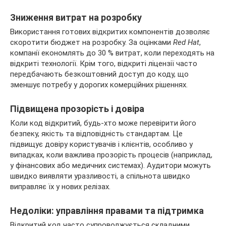
Зниження витрат на розробку
Використання готових відкритих компонентів дозволяє
скоротити бюджет на розробку. За оцінками
Red Hat
,
компанії економлять до 30 % витрат, коли переходять на
відкриті технології. Крім того, відкриті ліцензії часто
передбачають безкоштовний доступ до коду, що
зменшує потребу у дорогих комерційних рішеннях.
Підвищена прозорість і довіра
Коли код відкритий, будь-хто може перевірити його
безпеку, якість та відповідність стандартам. Це
підвищує довіру користувачів і клієнтів, особливо у
випадках, коли важлива прозорість процесів (наприклад,
у фінансових або медичних системах). Аудитори можуть
швидко виявляти уразливості, а спільнота швидко
виправляє їх у нових релізах.
Недоліки: управління правами та підтримка
Відкритий код часто супроводжується складними