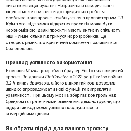
питаннями ліцензування. Неправильне використання
ліцензії може призвести до юридичних проблем,
особливо коли проєкт комбінується з пропрієтарним ПЗ.
Крім того, підтримка відкритих проектів може бути
нерівномірною: деякі проєкти мають активну спільноту,
інші – лише кілька підтримуючих розробників. Це
створює ризик, що критичний компонент залишиться
без оновлень.
Приклад успішного використання
Компанія
Mozilla
розробила браузер Firefox як відкритий
проєкт. За даними
StatCounter
, у 2023 році Firefox зайняв
3,2 % ринку браузерів, а його відкритий код дозволив
швидко впроваджувати нові функції та виправляти
уразливості. При цьому Mozilla зберігає контроль над
брендом і стратегічними рішеннями, демонструючи, що
відкритий код може успішно поєднуватися з
комерційними цілями.
Як обрати підхід для вашого проєкту