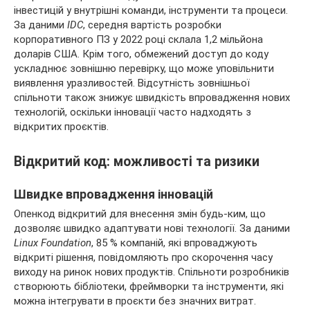
інвестицій у внутрішні команди, інструменти та процеси.
За даними
IDC
, середня вартість розробки
корпоративного ПЗ у 2022 році склала 1,2 мільйона
доларів США. Крім того, обмежений доступ до коду
ускладнює зовнішню перевірку, що може уповільнити
виявлення уразливостей. Відсутність зовнішньої
спільноти також знижує швидкість впровадження нових
технологій, оскільки інновації часто надходять з
відкритих проєктів.
Відкритий код: можливості та ризики
Швидке впровадження інновацій
Опенкод відкритий для внесення змін будь-ким, що
дозволяє швидко адаптувати нові технології. За даними
Linux Foundation
, 85 % компаній, які впроваджують
відкриті рішення, повідомляють про скорочення часу
виходу на ринок нових продуктів. Спільноти розробників
створюють бібліотеки, фреймворки та інструменти, які
можна інтегрувати в проєкти без значних витрат.