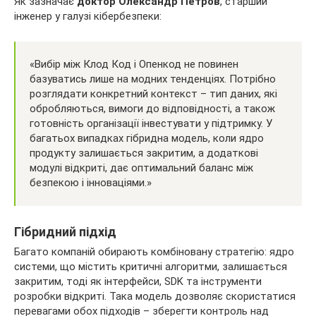
Як зазначає
доктор Олександр Петров
, старший
інженер у галузі кібербезпеки:
«Вибір між Клод Код і Опенкод не повинен
базуватись лише на модних тенденціях. Потрібно
розглядати конкретний контекст – тип даних, які
обробляються, вимоги до відповідності, а також
готовність організації інвестувати у підтримку. У
багатьох випадках гібридна модель, коли ядро
продукту залишається закритим, а додаткові
модулі відкриті, дає оптимальний баланс між
безпекою і інноваціями.»
Гібридний підхід
Багато компаній обирають комбіновану стратегію: ядро
системи, що містить критичні алгоритми, залишається
закритим, тоді як інтерфейси, SDK та інструменти
розробки відкриті. Така модель дозволяє скористатися
перевагами обох підходів – зберегти контроль над