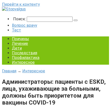
Перейти к контенту
Поиск:
Вопрос врачу
Тест
Причины
Лечение
Дети
Последствия
Профилактика
Интересное
Главная
→
Интересное
Администраторы: пациенты с ESKD,
лица, ухаживающие за больными,
должны быть приоритетом для
вакцины COVID-19