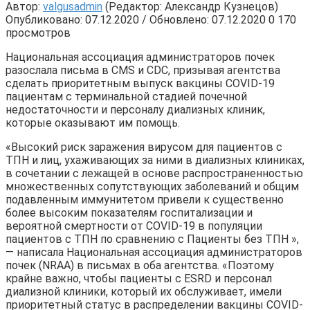
Автор:
valgusadmin
(Редактор: Александр Кузнецов)
Опубликовано: 07.12.2020 / Обновлено: 07.12.2020
0
170
просмотров
Национальная ассоциация администраторов почек
разослала письма в CMS и CDC, призывая агентства
сделать приоритетным выпуск вакцины COVID-19
пациентам с терминальной стадией почечной
недостаточности и персоналу диализных клиник,
которые оказывают им помощь.
«Высокий риск заражения вирусом для пациентов с
ТПН и лиц, ухаживающих за ними в диализных клиниках,
в сочетании с лежащей в основе распространенностью
множественных сопутствующих заболеваний и общим
подавленным иммунитетом привели к существенно
более высоким показателям госпитализации и
вероятной смертности от COVID-19 в популяции
пациентов с ТПН по сравнению с Пациенты без ТПН »,
— написала Национальная ассоциация администраторов
почек (NRAA) в письмах в оба агентства. «Поэтому
крайне важно, чтобы пациенты с ESRD и персонал
диализной клиники, который их обслуживает, имели
приоритетный статус в распределении вакцины COVID-