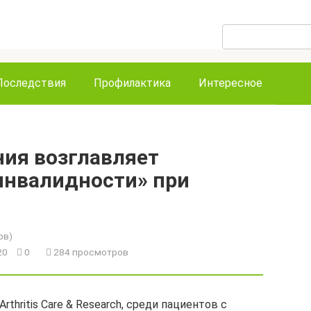
Поиск:
Последствия
Профилактика
Интересное
ния возглавляет
инвалидности» при
ов)
020
0
284 просмотров
thritis Care & Research, среди пациентов с