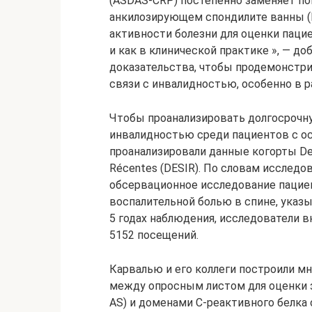
(ASDAS-CRP) постепенно заменяет по
анкилозирующем спондилите ванны (B
активности болезни для оценки пациен
и как в клинической практике », — д
доказательства, чтобы продемонстри
связи с инвалидностью, особенно в р
Чтобы проанализировать долгосрочн
инвалидностью среди пациентов с ос
проанализировали данные когорты Deven
Récentes (DESIR). По словам исследо
обсервационное исследование пациен
воспалительной болью в спине, указ
5 годах наблюдения, исследователи в
5152 посещений.
Карвалью и его коллеги построили м
между опросным листом для оценки 
AS) и доменами С-реактивного белка