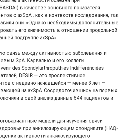
казатель активности болезни при
ASDAI) в качестве основного показателя
тов с axSpA , как в контексте исследования, так
обавили они. «Однако необходимы дополнительные
ровать его значимость в отношении продольной
анней подгруппе axSpA».
ую связь между активностью заболевания и
евым SpA, Карвалью и его коллеги
ir des Spondylarthropathies Indifferénciées
вателей, DESIR — это проспективное
тов с недавно начавшейся — менее 3 лет —
ывающей на axSpA. Сосредоточившись на первых
ключили в свой анализ данные 644 пациентов и
ноговариантные модели для изучения связи
здоровья при анкилозирующем спондилите (HAQ-
 оценки активности анкилозирующего