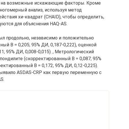
й на возможные искажающие факторы. Кроме
многомерный анализ, используя метод
йствия хи-квадрат (CHAID), чтобы определить,
уются для объяснения HAQ-AS.
ыл продольно, независимо и положительно
й B = 0,205; 95% ДИ, 0,187-0,222), оценкой
1; 95% ДИ, 0,008-0,015). , Метрологический
ондилите (скорректированный B = 0,087; 95%
ектированный B = 0,172; 95% ДИ, 0,12-0,225).
выявило ASDAS-CRP как первую переменную с
S.