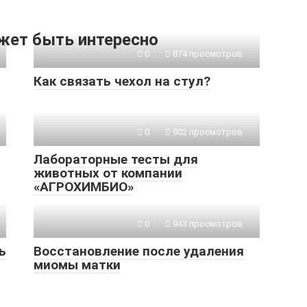
жет быть интересно
0
874 просмотров
Как связать чехол на стул?
0
902 просмотров
Лабораторные тесты для
животных от компании
«АГРОХИМБИО»
0
943 просмотров
ь
Восстановление после удаления
миомы матки