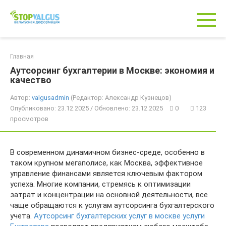
Перейти
к
контенту
Главная
Аутсорсинг бухгалтерии в Москве: экономия и
качество
Автор:
valgusadmin
(Редактор: Александр Кузнецов)
Опубликовано: 23.12.2025 / Обновлено: 23.12.2025
0
123
просмотров
В современном динамичном бизнес-среде, особенно в
таком крупном мегаполисе, как Москва, эффективное
управление финансами является ключевым фактором
успеха. Многие компании, стремясь к оптимизации
затрат и концентрации на основной деятельности, все
чаще обращаются к услугам аутсорсинга бухгалтерского
учета.
Аутсорсинг бухгалтерских услуг в москве услуги