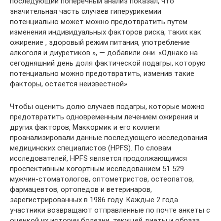
последующий поперечный анализ показал, что
значительная часть случаев гиперурикемии
потенциально может можно предотвратить путем
изменения индивидуальных факторов риска, таких как
ожирение , здоровый режим питания, употребление
алкоголя и диуретиков », — добавили они. «Однако на
сегодняшний день доля фактической подагры, которую
потенциально можно предотвратить, изменив такие
факторы, остается неизвестной».
Чтобы оценить долю случаев подагры, которые можно
предотвратить одновременным лечением ожирения и
других факторов, Маккормик и его коллеги
проанализировали данные последующего исследования
медицинских специалистов (HPFS). По словам
исследователей, HPFS является продолжающимся
проспективным когортным исследованием 51 529
мужчин-стоматологов, оптометристов, остеопатов,
фармацевтов, ортопедов и ветеринаров,
зарегистрированных в 1986 году. Каждые 2 года
участники возвращают отправленные по почте анкеты с
оценкой их истории болезни, текущей диеты и образа