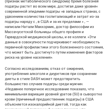
(признак метаболического синдрома) бремя болезней
подагры растет во всем мире, достигая даже уровня«
современной эпидемии подагры »в западных странах, с
удвоением количества госпитализаций и затрат из-за
подагры наряду с , в США и за их пределами » , —
написали Натали Маккормик, доктор философии из
Массачусетской больницы общего профиля и
Гарвардской медицинской школы, и ее коллеги. «Эти
данные в совокупности подчеркивают необходимость
первичной профилактики этого болезненного состояния,
что может быть достигнуто путем изменения факторов
риска на уровне населения».
Согласно исследованиям, отказ от ожирения,
употребления алкоголя и диуретиков при сохранении
диеты в стиле DASH может предотвратить
большинство случаев подагры среди мужчин.
«Недавнее поперечное исследование показало, что
минимальная вариация уровней уратов (SU) в сыворотке
крови (причинный предшественник подагры) в США
объясняется изокалорийной диетой, тогда как