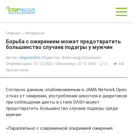
Перейти
к
контенту
Главная
→
Интересное
Борьба с ожирением может предотвратить
большинство случаев подагры у мужчин
Автор:
valgusadmin
(Редактор: Александр Кузнецов)
Опубликовано: 07.12.2020 / Обновлено: 07.12.2020
0
242
просмотров
Согласно данным, опубликованным в JAMA Network Open,
отказ от ожирения, употребления алкоголя и диуретиков
при соблюдении диеты в стиле DASH может
предотвратить большинство случаев подагры среди
мужчин .
«Параллельно с современной эпидемией ожирения