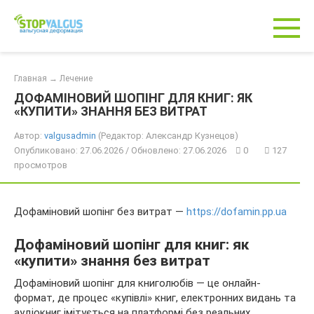
Перейти
к
контенту
Главная
→
Лечение
ДОФАМІНОВИЙ ШОПІНГ ДЛЯ КНИГ: ЯК
«КУПИТИ» ЗНАННЯ БЕЗ ВИТРАТ
Автор:
valgusadmin
(Редактор: Александр Кузнецов)
Опубликовано: 27.06.2026 / Обновлено: 27.06.2026
0
127
просмотров
Дофаміновий шопінг без витрат —
https://dofamin.pp.ua
Дофаміновий шопінг для книг: як
«купити» знання без витрат
Дофаміновий шопінг для книголюбів — це онлайн-
формат, де процес «купівлі» книг, електронних видань та
аудіокниг імітується на платформі без реальних