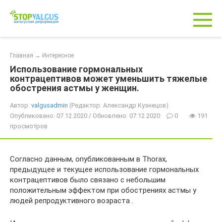
Перейти
к
контенту
Главная
→
Интересное
Использование гормональных
контрацептивов может уменьшить тяжелые
обострения астмы у женщин.
Автор:
valgusadmin
(Редактор: Александр Кузнецов)
Опубликовано: 07.12.2020 / Обновлено: 07.12.2020
0
191
просмотров
Согласно данным, опубликованным в Thorax,
предыдущее и текущее использование гормональных
контрацептивов было связано с небольшим
положительным эффектом при обострениях астмы у
людей репродуктивного возраста .