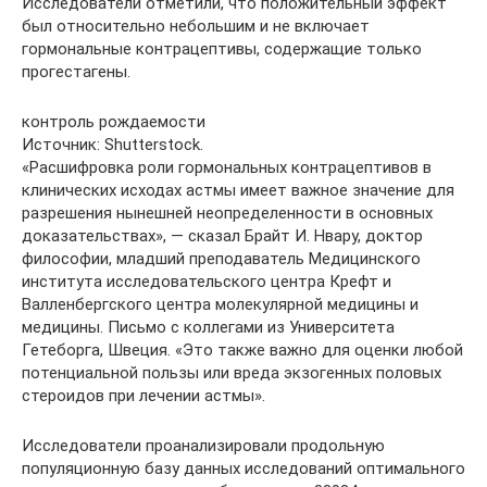
Исследователи отметили, что положительный эффект
был относительно небольшим и не включает
гормональные контрацептивы, содержащие только
прогестагены.
контроль рождаемости
Источник: Shutterstock.
«Расшифровка роли гормональных контрацептивов в
клинических исходах астмы имеет важное значение для
разрешения нынешней неопределенности в основных
доказательствах», — сказал Брайт И. Нвару, доктор
философии, младший преподаватель Медицинского
института исследовательского центра Крефт и
Валленбергского центра молекулярной медицины и
медицины. Письмо с коллегами из Университета
Гетеборга, Швеция. «Это также важно для оценки любой
потенциальной пользы или вреда экзогенных половых
стероидов при лечении астмы».
Исследователи проанализировали продольную
популяционную базу данных исследований оптимального