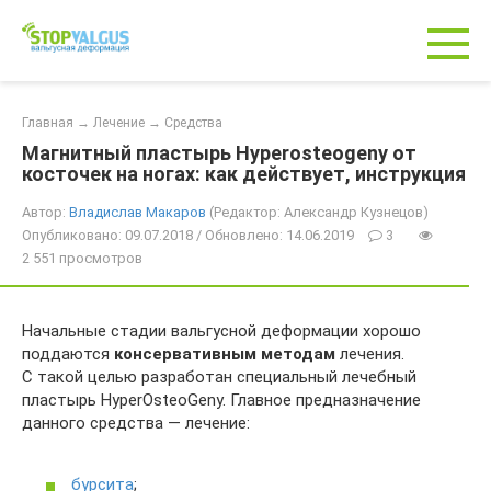
Перейти
к
контенту
Главная
→
Лечение
→
Средства
Магнитный пластырь Hyperosteogeny от
косточек на ногах: как действует, инструкция
Автор:
Владислав Макаров
(Редактор: Александр Кузнецов)
Опубликовано: 09.07.2018 / Обновлено: 14.06.2019
3
2 551 просмотров
Начальные стадии вальгусной деформации хорошо
поддаются
консервативным методам
лечения.
С такой целью разработан специальный лечебный
пластырь HyperOsteoGeny. Главное предназначение
данного средства — лечение:
бурсита
;