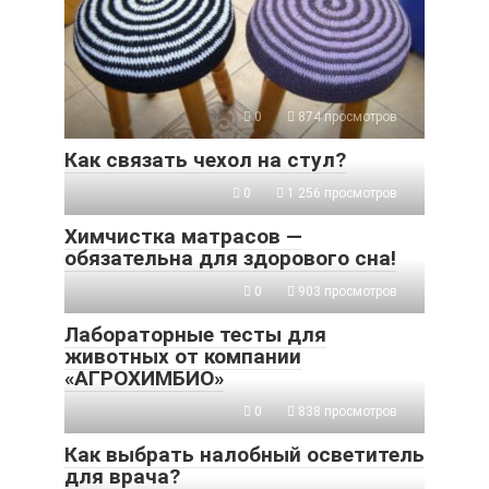
0
874 просмотров
Как связать чехол на стул?
0
1 256 просмотров
Химчистка матрасов —
обязательна для здорового сна!
0
903 просмотров
Лабораторные тесты для
животных от компании
«АГРОХИМБИО»
0
838 просмотров
Как выбрать налобный осветитель
для врача?