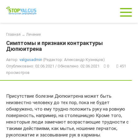
Перейти
к
контенту
Главная
→
Лечение
Симптомы и признаки контрактуры
Дюпюитрена
Автор:
valgusadmin
(Редактор: Александр Кузнецов)
Опубликовано: 02.06.2021 / Обновлено: 02.06.2021
0
451
просмотров
Присутствие болезни Дюпюитрена может быть
неизвестно человеку до тех пор, пока не будет
обнаружено, что ему трудно положить руку на ровную
поверхность, например, на столешницую Кроме того,
некоторые люди замечают возрастающие трудности с
такими действиями, как мытье, ношение перчаток,
рукопожатие и засовывание рук в карманы.