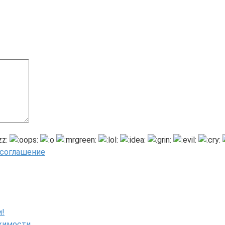
 соглашение
и!
ижимости