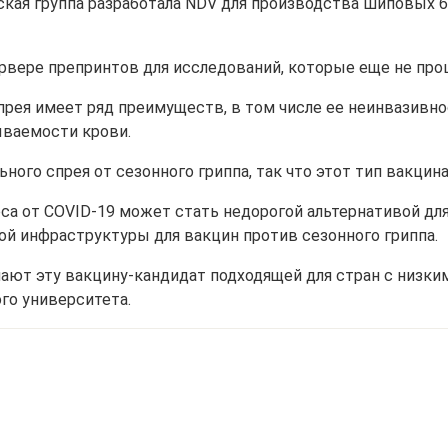
ская группа разработала NDV для производства шиповых 
сервере препринтов для исследований, которые еще не пр
прея имеет ряд преимуществ, в том числе ее неинвазивно
ываемости крови.
ьного спрея от сезонного гриппа, так что этот тип вакци
оса от COVID-19 может стать недорогой альтернативой дл
 инфраструктуры для вакцин против сезонного гриппа.
т эту вакцину-кандидат подходящей для стран с низким 
го университета.