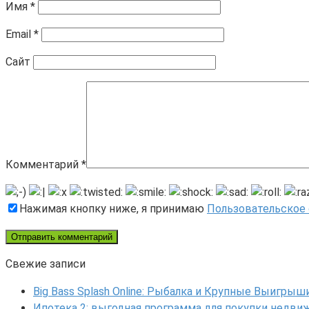
Имя
*
Email
*
Сайт
Комментарий
*
Нажимая кнопку ниже, я принимаю
Пользовательское
Свежие записи
Big Bass Splash Online: Рыбалка и Крупные Выигрыш
Ипотека 2: выгодная программа для покупки недв