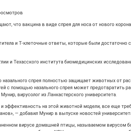
росмотров
щают, что вакцина в виде спрея для носа от нового кор
итела и Т-клеточные ответы, которые были достаточно с
глии и Техасского института биомедицинских исследован
 назального спрея полностью защищает животных от рас
тей с помощью назального спрея может предотвратить ра
 Мунир, вирусолог из Ланкастерского университета.
и эффективность на этой животной модели, все еще треб
анов», — добавил Мунир в выпуске новостей университет
траненном вирусе домашней птицы, называемом вирусом б