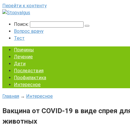
Перейти к контенту
Поиск:
Вопрос врачу
Тест
Причины
Лечение
Дети
Последствия
Профилактика
Интересное
Главная
→
Интересное
Вакцина от COVID-19 в виде спрея д
животных