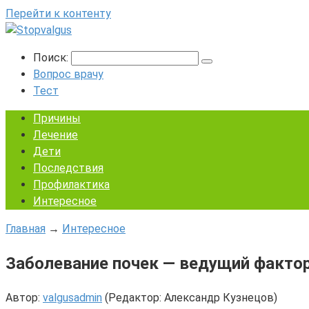
Перейти к контенту
Поиск:
Вопрос врачу
Тест
Причины
Лечение
Дети
Последствия
Профилактика
Интересное
Главная
→
Интересное
Заболевание почек — ведущий фактор 
Автор:
valgusadmin
(Редактор: Александр Кузнецов)