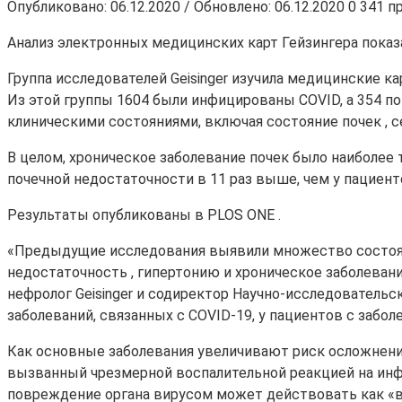
Опубликовано: 06.12.2020 / Обновлено: 06.12.2020
0
341 п
Анализ электронных медицинских карт Гейзингера показа
Группа исследователей Geisinger изучила медицинские ка
Из этой группы 1604 были инфицированы COVID, а 354 п
клиническими состояниями, включая состояние почек , 
В целом, хроническое заболевание почек было наиболее 
почечной недостаточности в 11 раз выше, чем у пациенто
Результаты опубликованы в PLOS ONE .
«Предыдущие исследования выявили множество состояни
недостаточность , гипертонию и хроническое заболевание
нефролог Geisinger и содиректор Научно-исследовательс
заболеваний, связанных с COVID-19, у пациентов с забо
Как основные заболевания увеличивают риск осложнений,
вызванный чрезмерной воспалительной реакцией на инф
повреждение органа вирусом может действовать как «вт