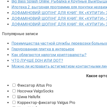
Big Bass Splash Online: Рыбалка и Крупные Выигрыш
Ипотека 2: выгодная программа для покупки недв
ДОФАМІНОВИЙ ШОПІНГ ДЛЯ КНИГ: ЯК «КУПИТИ» 
ДОФАМІНОВИЙ ШОПІНГ ДЛЯ КНИГ: ЯК «КУПИТИ» 
ДОФАМІНОВИЙ ШОПІНГ ДЛЯ КНИГ: ЯК «КУПИТИ» 
Популярные записи
Преимущества частной службы перевозки больных
Глазурованная плитка в интерьере
Как облагаются налогом криптовалюты?
ЧТО ЛУЧШЕ DOH ИЛИ DOT?
Можно ли исправить астигматизм контактными ли
Какое орт
Фиксатор Altus Pro
Носочки ValgoSocks
Шина Hallufix
Корректор-фиксатор Valgus Pro