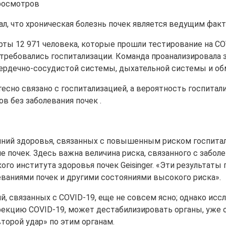
росмотров
л, что хроническая болезнь почек является ведущим факт
рты 12 971 человека, которые прошли тестирование на COVI
отребовались госпитализации. Команда проанализировала
сердечно-сосудистой системы, дыхательной системы и обм
тесно связано с госпитализацией, а вероятность госпита
в без заболевания почек .
й здоровья, связанных с повышенным риском госпитализ
 почек. Здесь важна величина риска, связанного с заболе
кого института здоровья почек Geisinger. «Эти результа
леваниями почек и другими состояниями высокого риска».
 связанных с COVID-19, еще не совсем ясно; однако иссл
екцию COVID-19, может дестабилизировать органы, уже о
орой удар» по этим органам.