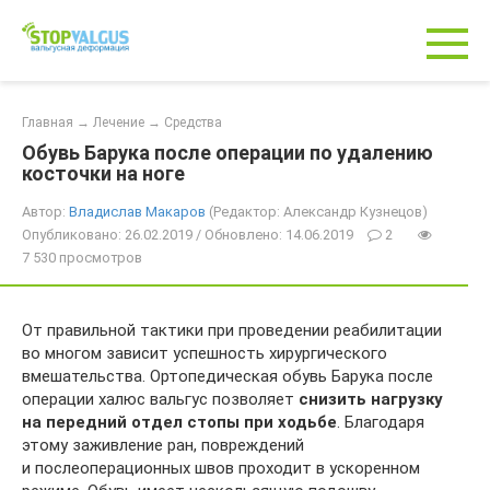
Перейти
к
контенту
Главная
→
Лечение
→
Средства
Обувь Барука после операции по удалению
косточки на ноге
Автор:
Владислав Макаров
(Редактор: Александр Кузнецов)
Опубликовано: 26.02.2019 / Обновлено: 14.06.2019
2
7 530 просмотров
От правильной тактики при проведении реабилитации
во многом зависит успешность хирургического
вмешательства. Ортопедическая обувь Барука после
операции халюс вальгус позволяет
снизить нагрузку
на передний отдел стопы при ходьбе
. Благодаря
этому заживление ран, повреждений
и послеоперационных швов проходит в ускоренном