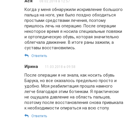
Ася
08.02.2018 в 12:57
Когда у меня обнаружили искривление большого
пальца на ноге, уже было поздно обходиться
простыми средствами лечения, поэтому
пришлось лечь на операцию. После операции
некоторое время я носила специальные повязки
и ортопедическую обувь, которая значительно
облегчала движение. В итоге раны зажили, а
суставы восстановились.
Ответить
Ирина
11.03.2018 в 09:58
После операции я не знала, как носить обувь
Барука, но все оказалось предельно просто и
удобно. Моя реабилитация прошла намного
легче благодаря этим ботинкам. Я практически
не ощущала давление на область пальцев,
поэтому после восстановления снова привыкала
к необходимости опираться на всю стопу.
Ответить