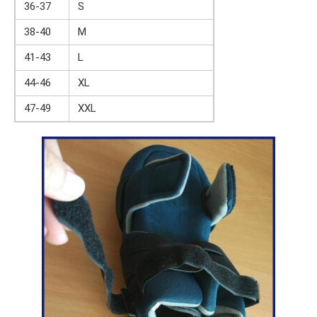
36-37
S
38-40
M
41-43
L
44-46
XL
47-49
XXL