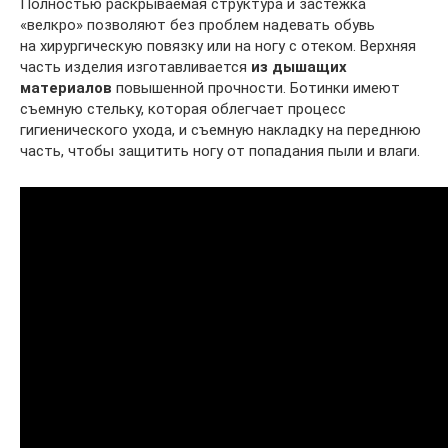
Полностью раскрываемая структура и застежка
«велкро» позволяют без проблем надевать обувь
на хирургическую повязку или на ногу с отеком. Верхняя
часть изделия изготавливается
из дышащих
материалов
повышенной прочности. Ботинки имеют
съемную стельку, которая облегчает процесс
гигиенического ухода, и съемную накладку на переднюю
часть, чтобы защитить ногу от попадания пыли и влаги.