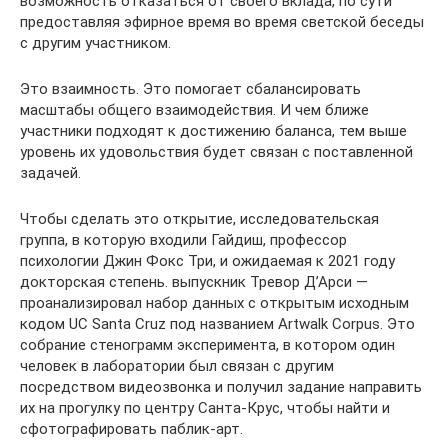
возможность отказаться от своего вклада, по сути
предоставляя эфирное время во время светской беседы
с другим участником.
Это взаимность. Это помогает сбалансировать
масштабы общего взаимодействия. И чем ближе
участники подходят к достижению баланса, тем выше
уровень их удовольствия будет связан с поставленной
задачей.
Чтобы сделать это открытие, исследовательская
группа, в которую входили Гайдиш, профессор
психологии Джин Фокс Три, и ожидаемая к 2021 году
докторская степень. выпускник Тревор Д’Арси —
проанализировал набор данных с открытым исходным
кодом UC Santa Cruz под названием Artwalk Corpus. Это
собрание стенограмм эксперимента, в котором один
человек в лаборатории был связан с другим
посредством видеозвонка и получил задание направить
их на прогулку по центру Санта-Крус, чтобы найти и
сфотографировать паблик-арт.