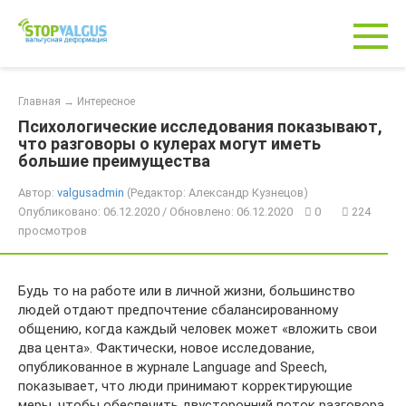
Перейти
к
контенту
Главная
→
Интересное
Психологические исследования показывают,
что разговоры о кулерах могут иметь
большие преимущества
Автор:
valgusadmin
(Редактор: Александр Кузнецов)
Опубликовано: 06.12.2020 / Обновлено: 06.12.2020
0
224
просмотров
Будь то на работе или в личной жизни, большинство
людей отдают предпочтение сбалансированному
общению, когда каждый человек может «вложить свои
два цента». Фактически, новое исследование,
опубликованное в журнале Language and Speech,
показывает, что люди принимают корректирующие
меры, чтобы обеспечить двусторонний поток разговора,