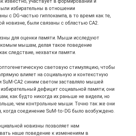
как известно, участвует в формировании и
были избирательны в отношении
ны с DG-частью гиппокампа, в то время как те,
ой новизне, были связаны с областью CA2.
изны для оценки памяти. Мыши исследуют
акомым мышам, делая такое поведение
как следствие, нехватки памяти.
 оптогенетическую световую стимуляцию, чтобы
напрямую влияет на социальную и контекстную
зи SuM-CA2 синим светом заставляло мышей
ыл избирательный дефицит социальной памяти; они
м, как будто никогда их раньше не видели, но
ольше, чем контрольные мыши. Точно так же они
, когда соединение SuM-to-DG было возбуждено.
оциальной новизны позволяет нам
ать наше поведение к изменениям в