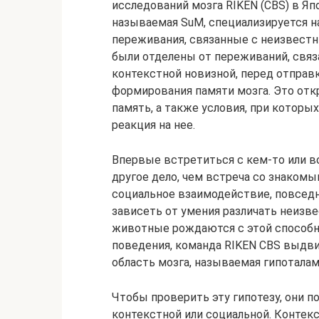
исследований мозга RIKEN (CBS) в Яп
называемая SuM, специализируется н
переживания, связанные с неизвест
были отделены от переживаний, свя
контекстной новизной, перед отправко
формирования памяти мозга. Это от
память, а также условия, при котор
реакция на нее.
Впервые встретиться с кем-то или в
другое дело, чем встреча со знаком
социальное взаимодействие, повсед
зависеть от умения различать неизве
животные рождаются с этой способн
поведения, команда RIKEN CBS выдви
область мозга, называемая гипотала
Чтобы проверить эту гипотезу, они 
контекстной или социальной. Контек