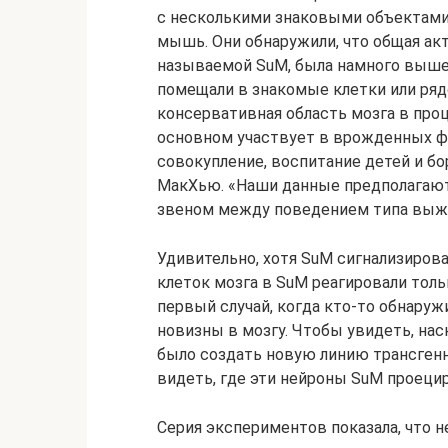
с несколькими знаковыми объектами,
мышь. Они обнаружили, что общая акт
называемой SuM, была намного выше 
помещали в знакомые клетки или ряд
консервативная область мозга в проц
основном участвует в врожденных фо
совокупление, воспитание детей и бо
МакХью. «Наши данные предполагают
звеном между поведением типа выжи
Удивительно, хотя SuM сигнализиров
клеток мозга в SuM реагировали тольк
первый случай, когда кто-то обнаруж
новизны в мозгу. Чтобы увидеть, нас
было создать новую линию трансген
видеть, где эти нейроны SuM проецир
Серия экспериментов показала, что 