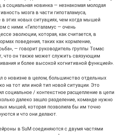
 а социальная новинка — незнакомая молодая
ивность мозга в части гипоталамуса,
в этих новых ситуациях, чем когда мышей
ом с ними. «Гипоталамус — очень
ессе эволюции, которая, как считается, в
рмах поведения, таких как кормление,
рьба», — говорит руководитель группы Томас
, что он также может служить связующим
вания и более высокой когнитивной функцией».
ал о новизне в целом, большинство отдельных
о на тот или иной тип новой ситуации. Это
ил социальное / контекстное расщепление в цепи
колько далеко зашло разделение, команде нужно
ных мышей, которая позволила бы им точно
уются и что они делают.
нейроны в SuM соединяются с двумя частями