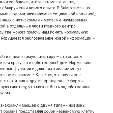
онии сообщают, что часть мозга мыши,
а обнаружении нового опыта. В SuM ответы на
ными людьми, называемые социальной новизной,
занных с незнакомыми местами, называемых
й в ​​отдельные части главного центра
крытие может помочь нам понять нормальную
ых нарушается распознавание новой информации и
ойти в незнакомую квартиру — это совсем
ым или прогулка в собственный дом. Нормальное
невные функции и даже выживание могут
стное и знакомое. Кажется, что почти все
остью, и, как и другие врожденные формы
нула гипотезу, что может быть задействована
мусом.
познакомили мышей с двумя типами новизны:
ст романа представлял собой незнакомую клетку