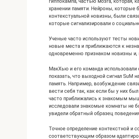
гиппокампа, частью мозга, которая, 
хранении памяти. Нейроны, которые 
контекстуальной новизны, были связа
которые сигнализировали о социальн
Ученые часто используют тесты нов
новые места и приближаются к незн
одновременно признаком новизны и, 
МакХью и его команда использовали
показать, что выходной сигнал SuM 
память. Например, возбуждение свя
вести себя так, как если бы у них б
часто приближались к знакомым мыша
исследовали знакомые комнаты не б
увидели обратный образец поведения
Точное определение контекстной и с
соответствующим образом адаптиров